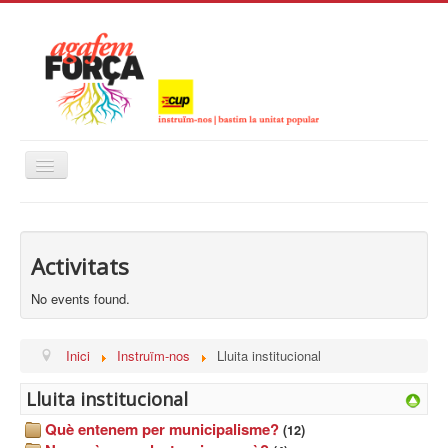
Alternar
navegació
Inici
Instruïm-nos
Activitats
Calendari
No events found.
Inici
Instruïm-nos
Lluita institucional
Lluita institucional
Què entenem per municipalisme?
(12)