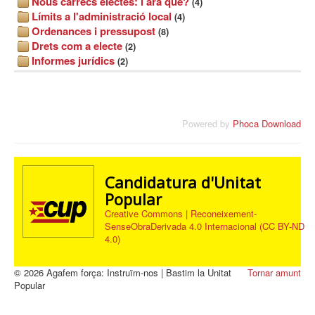
Nous càrrecs electes: i ara què?
(4)
Límits a l'administració local
(4)
Ordenances i pressupost
(8)
Drets com a electe
(2)
Informes jurídics
(2)
Powered by
Phoca Download
Candidatura d'Unitat
Popular
Creative Commons | Reconeixement-
SenseObraDerivada 4.0 Internacional (CC BY-ND
4.0)
© 2026 Agafem força: Instruïm-nos | Bastim la Unitat
Tornar amunt
Popular