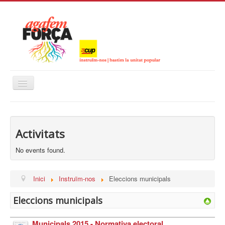
Alternar
navegació
Inici
Instruïm-nos
Activitats
Calendari
No events found.
Inici
Instruïm-nos
Eleccions municipals
Eleccions municipals
Municipals 2015 - Normativa electoral