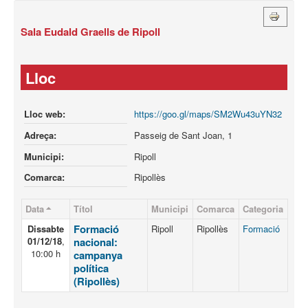
Sala Eudald Graells de Ripoll
Lloc
Lloc web:
https://goo.gl/maps/SM2Wu43uYN32
Adreça:
Passeig de Sant Joan, 1
Municipi:
Ripoll
Comarca:
Ripollès
Data
Títol
Municipi
Comarca
Categoria
Formació
Dissabte
Ripoll
Ripollès
Formació
01/12/18
,
nacional:
10:00 h
campanya
política
(Ripollès)