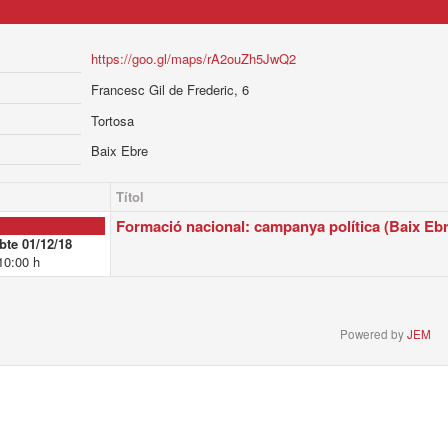
https://goo.gl/maps/rA2ouZh5JwQ2
Francesc Gil de Frederic, 6
Tortosa
Baix Ebre
Títol
Formació nacional: campanya política (Baix Ebr
bte 01/12/18
10:00 h
Powered by
JEM