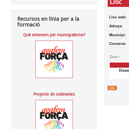
Lloc
Lloc web:
Recursos en línia per a la
formació
Adreça:
Municipi:
Què entenem per municipalisme?
Comarca:
Data
Dissa
Projecte de sobiranies