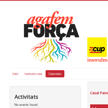
Inici
Instruïm-nos
Calendari
Casal Pan
Activitats
No events found.