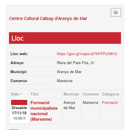
Centre Cultural Calisay d'Arenys de Mar
Lloc
Lloc web:
https://goo.gl/maps/af7hHTPzhW12
Adreça:
Riera del Pare Fita, 31
Municipi:
Arenys de Mar
Comarca:
Maresme
Data
Títol
Municipi
Comarca
Categoria
Formació
Arenys
Maresme
Formació
Dissabte
municipalista
de Mar
17/11/18
nacional
10:00 h
(Maresme)