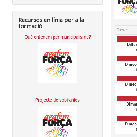
Recursos en línia per a la
formació
Data
Què entenem per municipalisme?
Dillu
Dimecr
Dimecr
Projecte de sobiranies
Dimar
Dimecr