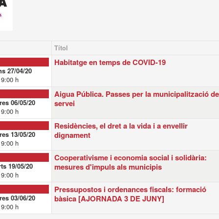
Títol
Habitatge en temps de COVID-19
ns 27/04/20
19:00 h
Aigua Pública. Passes per la municipalització de
es 06/05/20
servei
19:00 h
Residències, el dret a la vida i a envellir
es 13/05/20
dignament
19:00 h
Cooperativisme i economia social i solidària:
ts 19/05/20
mesures d'impuls als municipis
19:00 h
Pressupostos i ordenances fiscals: formació
es 03/06/20
bàsica [AJORNADA 3 DE JUNY]
19:00 h